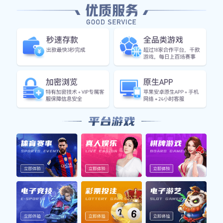
JUTZE SEMI-2500
高效率，高精度主副相机协同工作，兼顾全检项目效率以及高
精度巡检项目需求视觉系统0.5um精度光栅尺+···