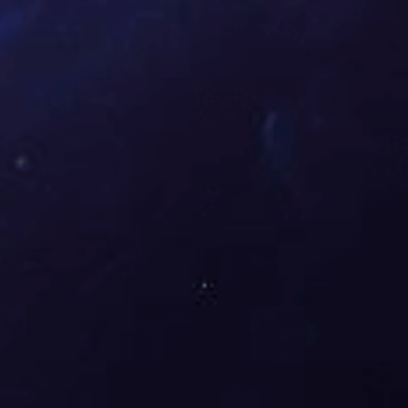
即刻相应解决客户问题
快速物流及贴心服务