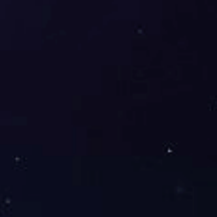
电脑设备
消费
查看详情 →
查看详