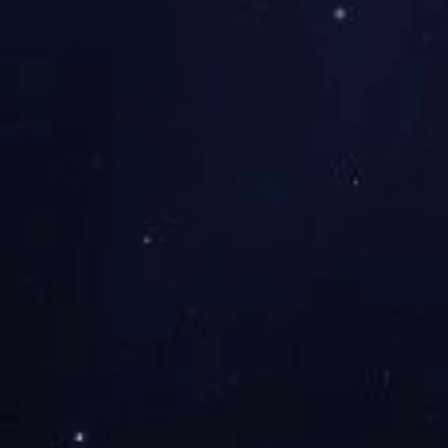
合作客户04
合作客户02