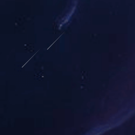
JUTZE SEMI-2500