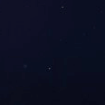
合作案例
多年制造经验 1000+企业及科研院校共同选择
合作客户05
合作客户06
合作客户13
合作客户12