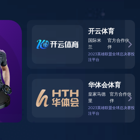
决方案
合作客户
新闻资讯
联系我们