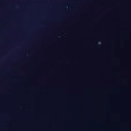
移动网络设备
查看详情 →