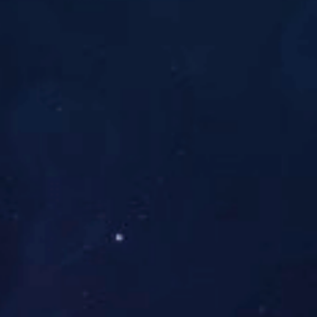
回流焊设备
配件耗材供应