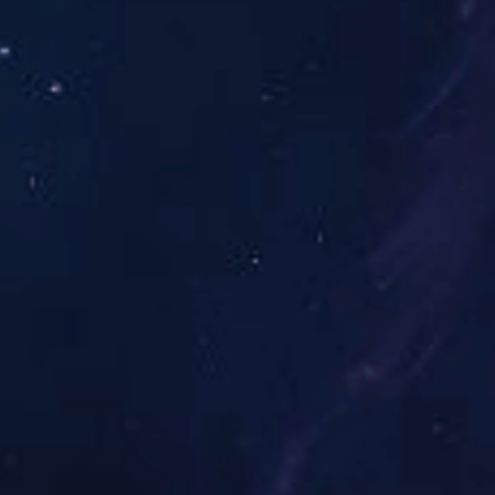
锡膏印刷检测设备SPI
锡膏印刷设备