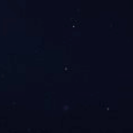
合作客户03
合作客户11