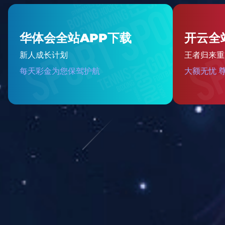
站点关键词：
河南2026世界杯官网
,
2026世界杯官方网站
,
2026世
河南2026年世界
息、比赛时间、
广大球迷观赛需