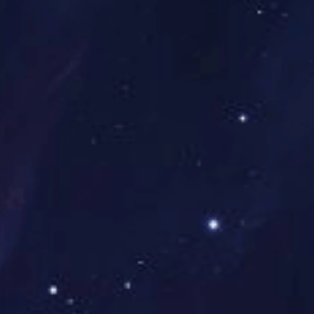
JUTZE 3D SPI
KOH YOUNG KY 8030-3全3