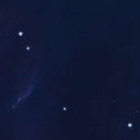
产品中心
专注于高端智能制造装备，集开发、生产与销售的民营企业
SMT及周边相关产品
光学检测设备AOI