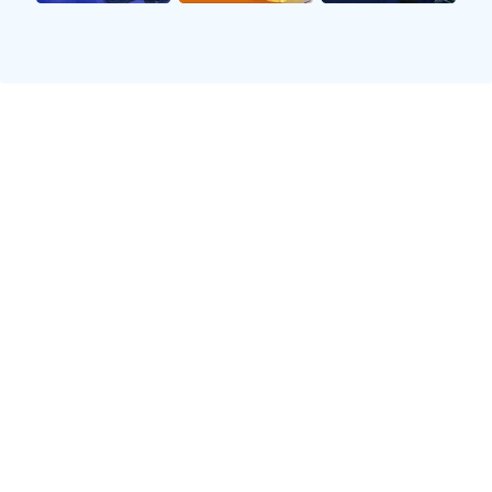
JUTZE SEMI-2500
JUTZE