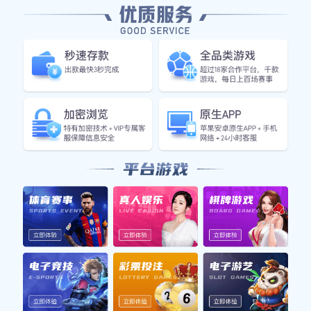
专注于
锡膏印刷检测设备SPI
锡膏印刷设备
S