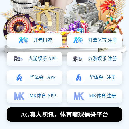
World Cup 2026赛事新闻、世界杯直播信息、比赛时间、球队阵容、
世界杯数据统计及热门足球动态，打造权威全面的世界杯中文资讯服务
平台，满足广大球迷观赛需求。
产品中心
- 服务创造价值、存在造就未来 -