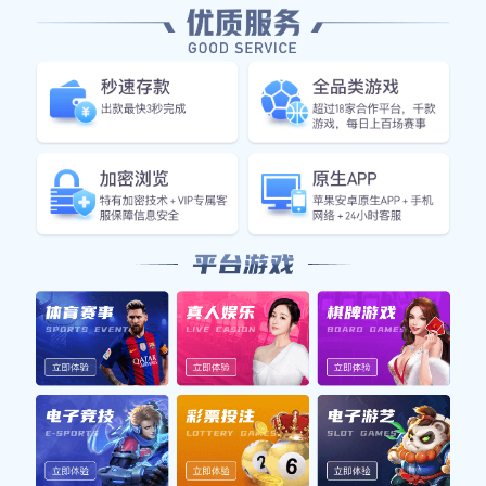
JUTZE SEMI-2500
高效率，高精度主副相机协同工作，兼顾全检项目效率以及高
精度巡检项目需求视觉系统0.5um精度光栅尺+···