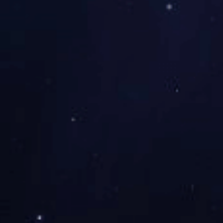
合作客户04
合作客户02