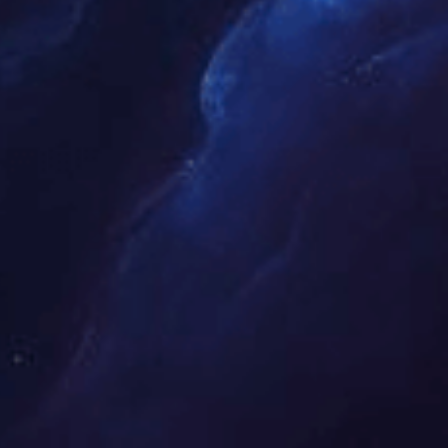
支持行业非标定制服务
免费上门安装调试培训
解决方案整合完善
全程技术指导进行
行业解决方案
针对任何行业应用，都能为您提供理想的设备