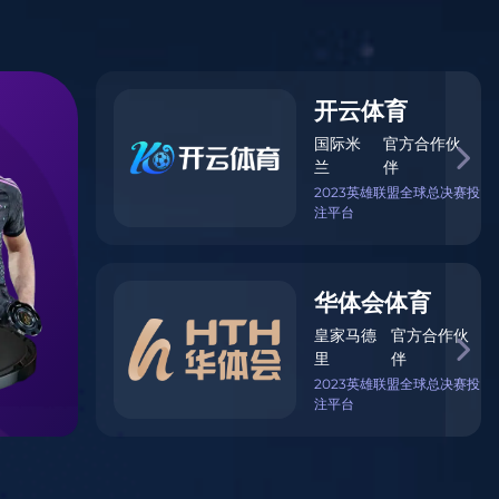
决方案
合作客户
新闻资讯
联系我们