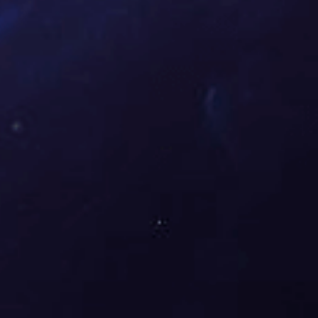
即刻相应解决客户问题
快速物流及贴心服务