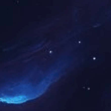
数百款型号功能选择
可靠的电子制造解决方案提供商