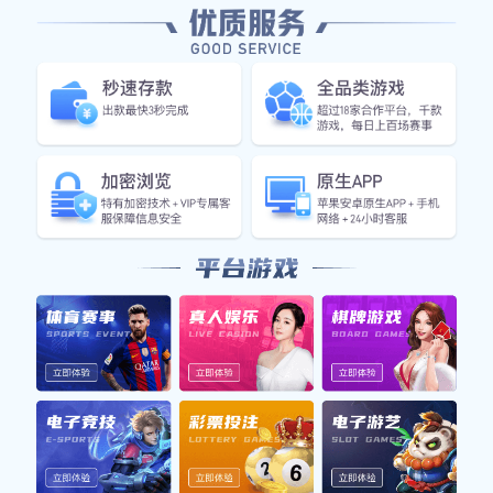
JUTZE SEMI-2500
高效率，高精度主副相机协同工作，兼顾全检项目效率以及高
精度巡检项目需求视觉系统0.5um精度光栅尺+···