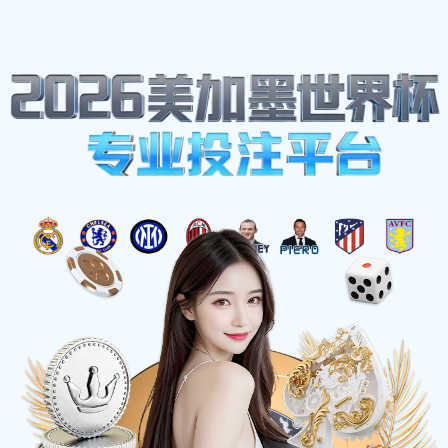
网站地图
福建2026年世界杯(中文)官方网站-The 23rd FIFA World
Cup
站点关键词：
,
,
,
福建2026世界杯官网
2026世界杯官方网站
2026世界杯中文官网
2026世界杯网站
描述：
福建2026年世界杯中文官方网站🧧【世界杯推荐】🧧专注提供FIFA