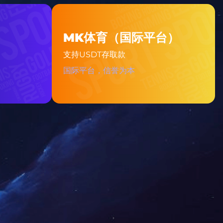
回流焊设备
配件耗材供应