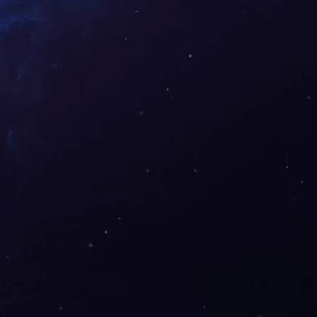
Heller 异步电机
球队阵容、世界杯数据统计及热门足球动态，打造权威全面的世界杯中