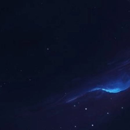
HELLER Mark7 回流焊系统
H
首页
上一页
1
下一页
尾页
湖北2026年世界杯中文官方网站🧧【世界杯推荐】🧧专注提供
文资讯服务平台，满足广大球迷观赛需求。