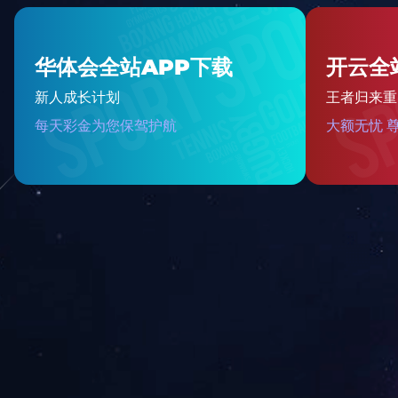
锡膏印刷检测设备SPI
锡膏印刷设备