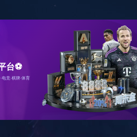
网站首页
公司简介
产品中心
解