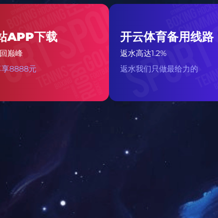
SMT及周边相关产品
光学检测设备AOI