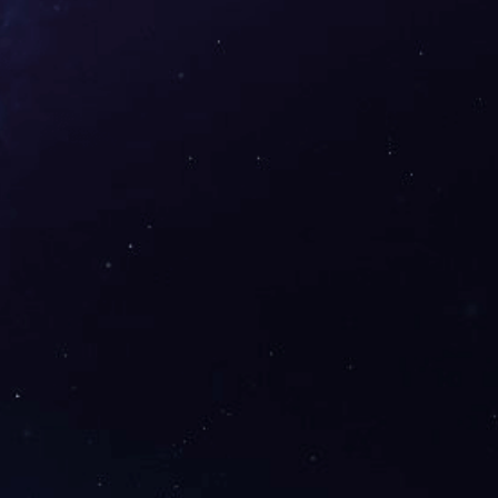
球队阵容、世界杯数据统计及热门足球动态，打造权威全面的世界杯中