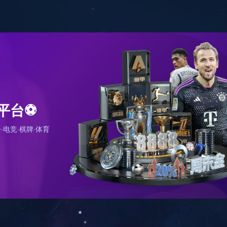
网站首页
公司简介
产品中心
解