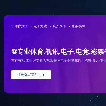
网站地图
西藏2026年世界杯(中文)官方网站-The 23rd
FIFA World Cup