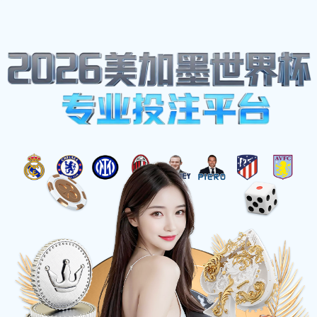
网站地图
四川2026年世界杯(中文)官方网站-The 23rd
FIFA World Cup