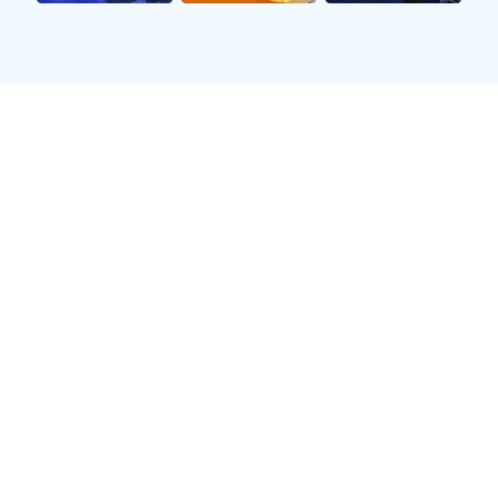
产品说明
1、最高性价比检测设备
2、高测量精度和检测可靠性
-利用双光源投影解决阴影问题
-利用实时板弯补偿，提供精确检测数据
3、降低成本并提高生产效率
4、提供便捷性软件界面
5、强大的SPC分析工具
四川2026年世界杯中文官方网站🧧【世界杯推荐】🧧专注提供FIFA W
文资讯服务平台，满足广大球迷观赛需求。